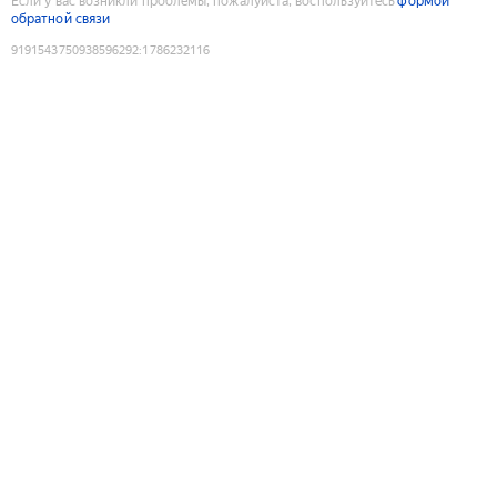
Если у вас возникли проблемы, пожалуйста, воспользуйтесь
формой
обратной связи
9191543750938596292
:
1786232116