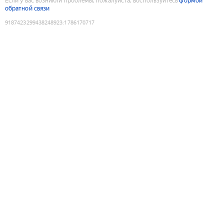
Если у вас возникли проблемы, пожалуйста, воспользуйтесь
формой
обратной связи
9187423299438248923
:
1786170717