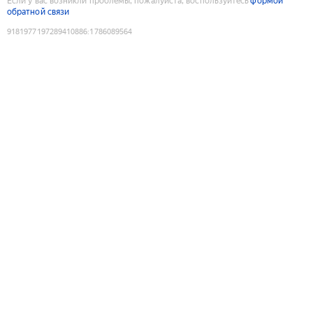
Если у вас возникли проблемы, пожалуйста, воспользуйтесь
формой
обратной связи
9181977197289410886
:
1786089564