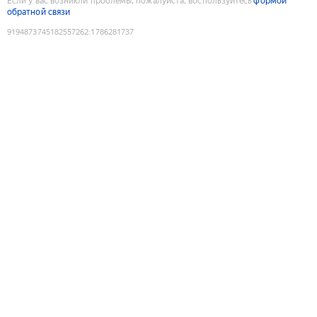
Если у вас возникли проблемы, пожалуйста, воспользуйтесь
формой
обратной связи
9194873745182557262
:
1786281737