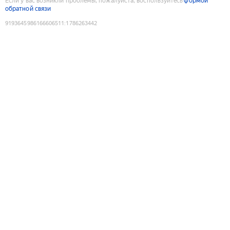
Если у вас возникли проблемы, пожалуйста, воспользуйтесь
формой
обратной связи
9193645986166606511
:
1786263442