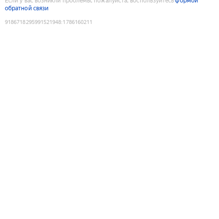
Если у вас возникли проблемы, пожалуйста, воспользуйтесь
формой
обратной связи
9186718295991521948
:
1786160211