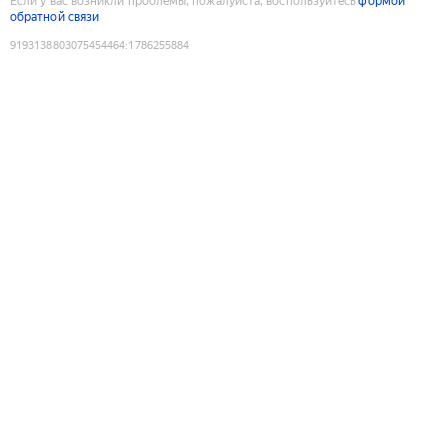
Если у вас возникли проблемы, пожалуйста, воспользуйтесь
формой
обратной связи
9193138803075454464
:
1786255884