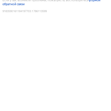
Если у вас возникли проблемы, пожалуйста, воспользуйтесь
формой
обратной связи
9183590161184197703
:
1786113599