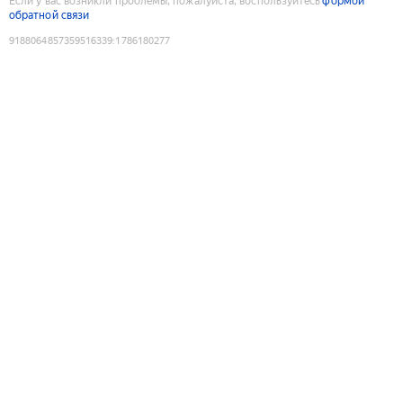
Если у вас возникли проблемы, пожалуйста, воспользуйтесь
формой
обратной связи
9188064857359516339
:
1786180277