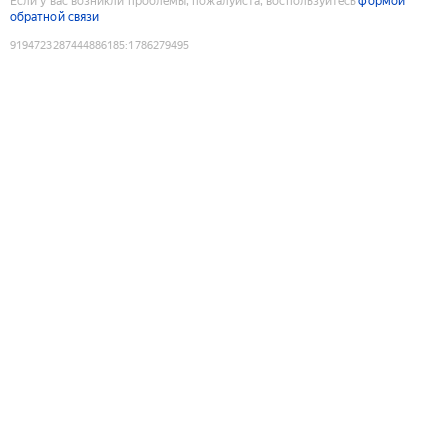
Если у вас возникли проблемы, пожалуйста, воспользуйтесь
формой
обратной связи
9194723287444886185
:
1786279495