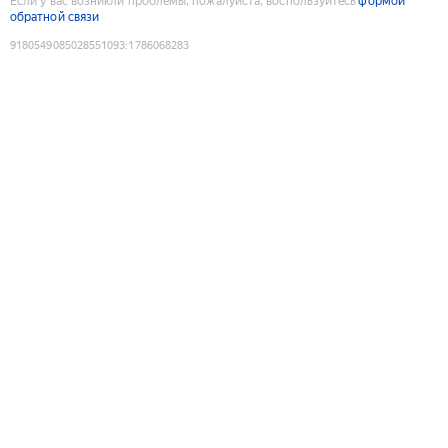
Если у вас возникли проблемы, пожалуйста, воспользуйтесь
формой
обратной связи
9180549085028551093
:
1786068283