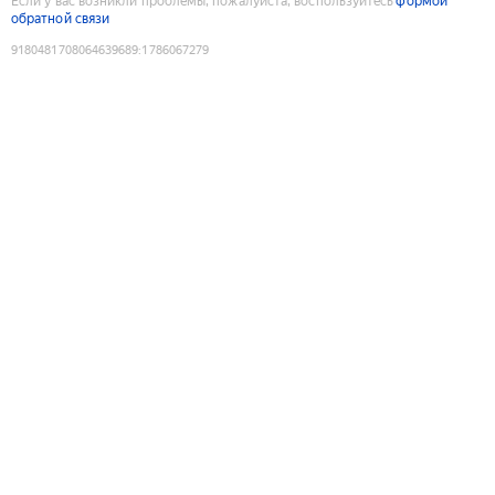
Если у вас возникли проблемы, пожалуйста, воспользуйтесь
формой
обратной связи
9180481708064639689
:
1786067279