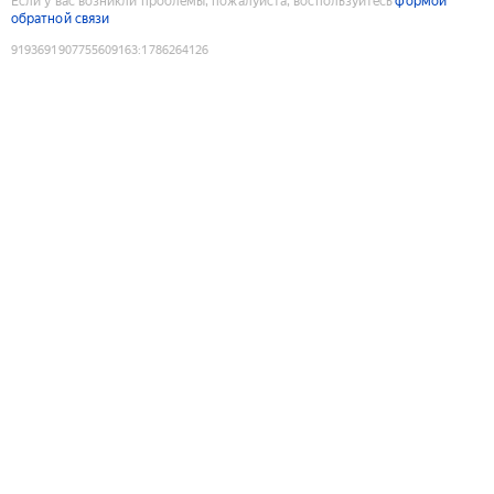
Если у вас возникли проблемы, пожалуйста, воспользуйтесь
формой
обратной связи
9193691907755609163
:
1786264126