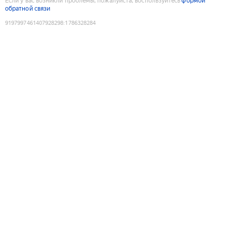
Если у вас возникли проблемы, пожалуйста, воспользуйтесь
формой
обратной связи
9197997461407928298
:
1786328284