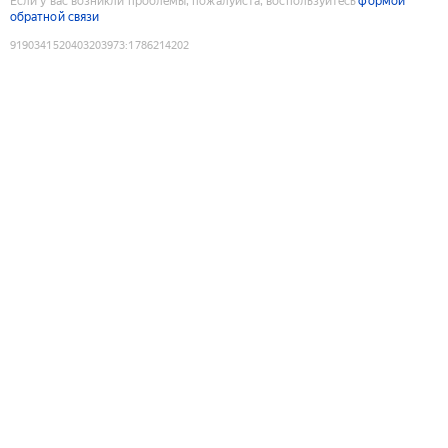
Если у вас возникли проблемы, пожалуйста, воспользуйтесь
формой
обратной связи
9190341520403203973
:
1786214202