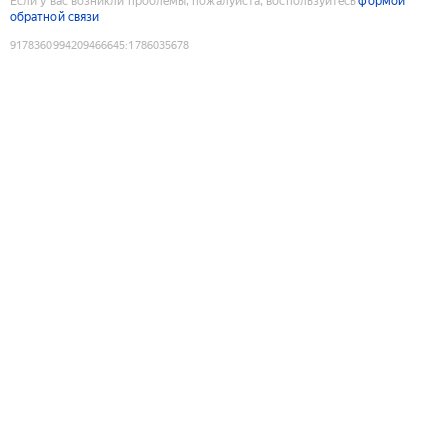
Если у вас возникли проблемы, пожалуйста, воспользуйтесь
формой
обратной связи
9178360994209466645
:
1786035678