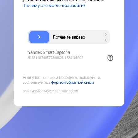
Почему это могло произойти?
Если у вас возникли проблемы, пожалуйста,
воспользуйтесь
формой обратной связи
9183140505824528195
:
1786106898