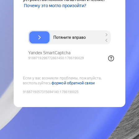
Почему это могло произойти?
Если у вас возникли проблемы, пожалуйста,
воспользуйтесь
формой обратной связи
9188719057315694140
:
1786190025