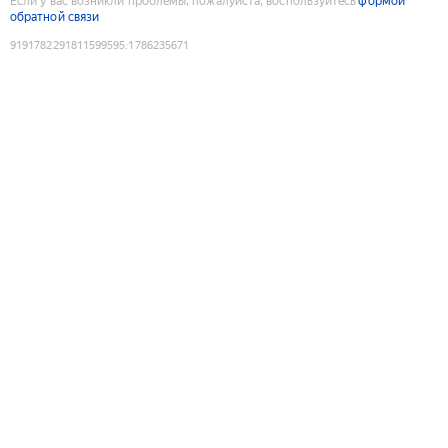
Если у вас возникли проблемы, пожалуйста, воспользуйтесь
формой
обратной связи
9191782291811599595
:
1786235671