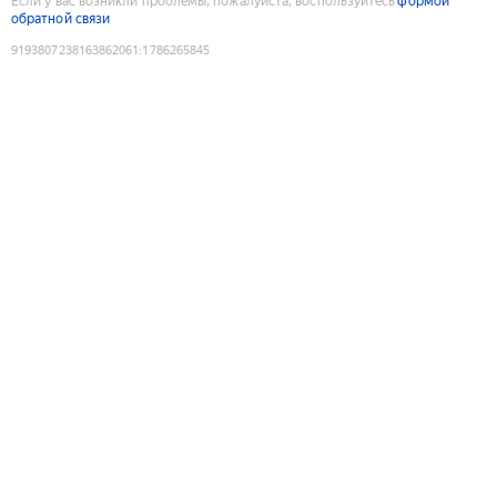
Если у вас возникли проблемы, пожалуйста, воспользуйтесь
формой
обратной связи
9193807238163862061
:
1786265845