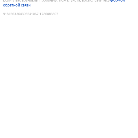
Если у вас возникли проблемы, пожалуйста, воспользуйтесь
формой
обратной связи
9181563364305541067
:
1786083397