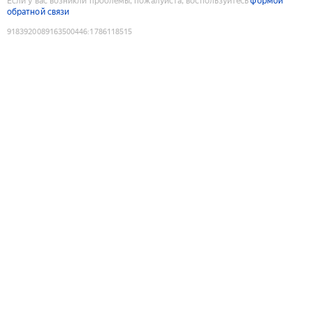
Если у вас возникли проблемы, пожалуйста, воспользуйтесь
формой
обратной связи
9183920089163500446
:
1786118515