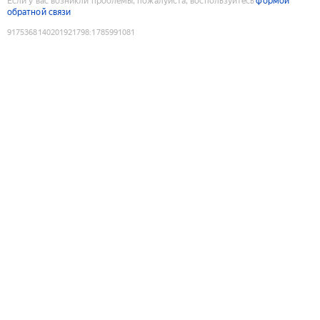
Если у вас возникли проблемы, пожалуйста, воспользуйтесь
формой
обратной связи
9175368140201921798
:
1785991081