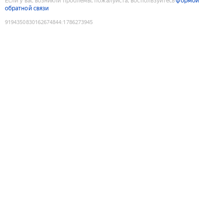
Если у вас возникли проблемы, пожалуйста, воспользуйтесь
формой
обратной связи
9194350830162674844
:
1786273945